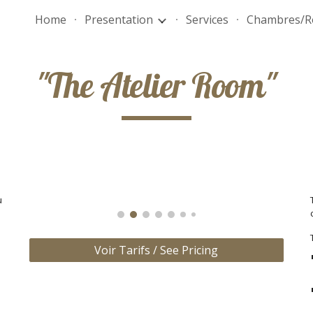
Home
Presentation
Services
Chambres/
ip to main content
Skip to navigat
"The Atelier Room"
u
Voir Tarifs / See Pricing