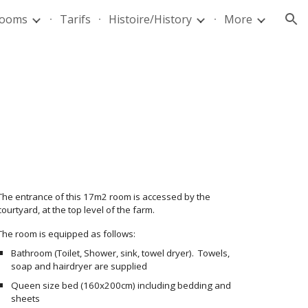
Rooms
Tarifs
Histoire/History
More
ion
The entrance of this 17m2 room is accessed by the
courtyard, at the top level of the farm.
The room is equipped as follows:
Bathroom (Toilet, Shower, sink, towel dryer). Towels,
soap and hairdryer are supplied
Queen size bed (160x200cm) including bedding and
sheets